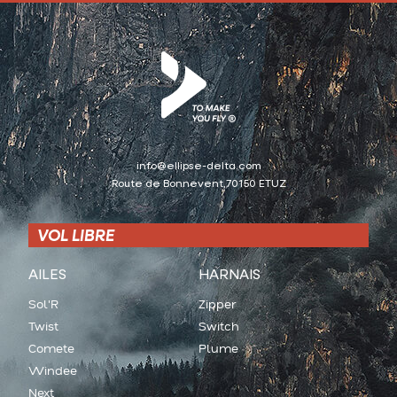
info@ellipse-delta.com
Route de Bonnevent,70150 ETUZ
VOL LIBRE
AILES
HARNAIS
Sol'R
Zipper
Twist
Switch
Comete
Plume
Windee
Next