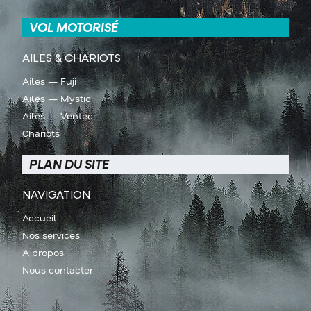
VOL MOTORISÉ
AILES & CHARIOTS
Ailes — Fuji
Ailes — Mystic
Ailes — Ventec
Chariots
PLAN DU SITE
NAVIGATION
Accueil
Nos services
A propos
Nous contacter