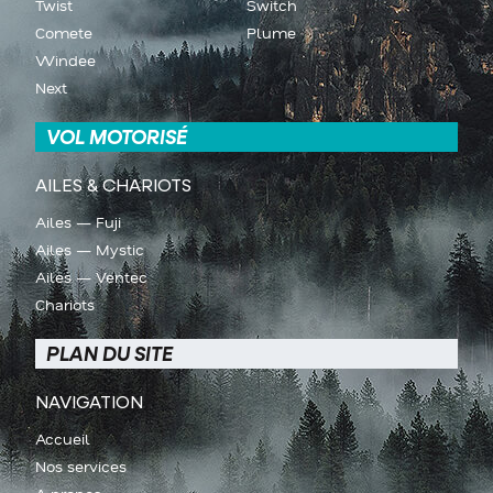
Twist
Switch
Comete
Plume
Windee
Next
VOL MOTORISÉ
AILES & CHARIOTS
Ailes — Fuji
Ailes — Mystic
Ailes — Ventec
Chariots
PLAN DU SITE
NAVIGATION
Accueil
Nos services